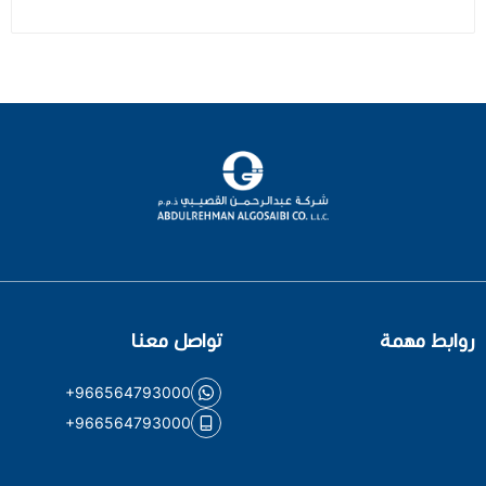
روابط مهمة
تواصل معنا
+966564793000
+966564793000