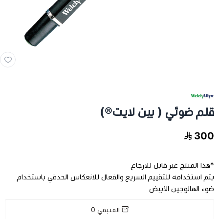
مخدات و اغطية
العناية بالشعر
العناية الصحية
الفيتامينات والمكملات الغذاية
قلم ضوئي ( بين لايت®)
عرض الكل
اجهزة طبية
300
عرض الكل
رعاية كبار السن
فيتامينات للاطفال
*هذا المنتج غير قابل للارجاع
يتم استخدامه للتقييم السريع والفعال للانعكاس الحدقي باستخدام
تخفيضات
عرض الكل
اجهزة طبية منزلية
فيتامينات للبالغين
ضوء الهالوجين الأبيض
المتبقي
0
اسرة طبية
الحفاضات للكبار