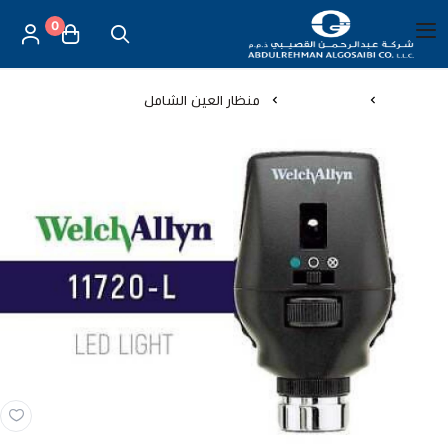
0
العربية
|
شركة عبد الرحمن القصيبي للتجارة العامة
القائمة الرئيسية
الرئيسية
اجهزة طبية
منظار العين الشامل
العناية بالأم والطفل
الموازين
مستلزمات المساج
أجهزة قياس الحرارة
أجهزة إستنشاق البخار
لصقات