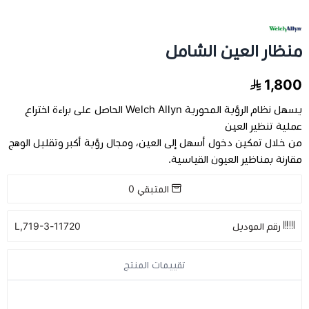
مخدات و اغطية
منظار العين الشامل
العناية بالشعر
1,800
العناية الصحية
يسهل نظام الرؤية المحورية Welch Allyn الحاصل على براءة اختراع
عملية تنظير العين
من خلال تمكين دخول أسهل إلى العين، ومجال رؤية أكبر وتقليل الوهج
الفيتامينات والمكملات الغذاية
مقارنة بمناظير العيون القياسية.
عرض الكل
اجهزة طبية
المتبقي
0
عرض الكل
رعاية كبار السن
فيتامينات للاطفال
رقم الموديل
11720-L,719-3
تخفيضات
عرض الكل
اجهزة طبية منزلية
فيتامينات للبالغين
تقييمات المنتج
اسرة طبية
الحفاضات للكبار