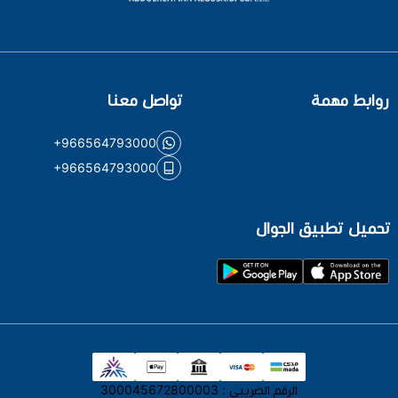
روابط مهمة
تواصل معنا
+966564793000
+966564793000
تحميل تطبيق الجوال
الرقم الضريبي : 300045672800003