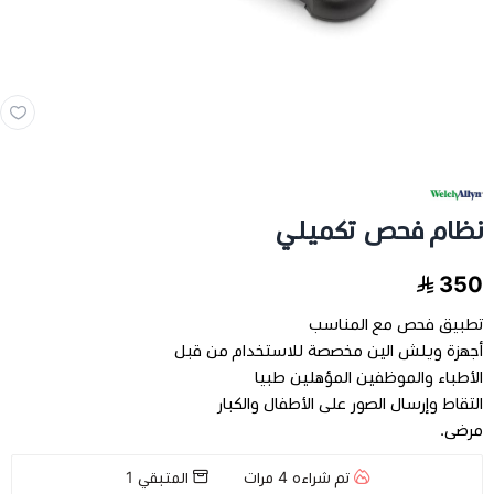
مخدات و اغطية
العناية بالشعر
العناية الصحية
نظام فحص تكميلي
الفيتامينات والمكملات الغذاية
350
عرض الكل
اجهزة طبية
تطبيق فحص مع المناسب
أجهزة ويلش الين مخصصة للاستخدام من قبل
عرض الكل
رعاية كبار السن
فيتامينات للاطفال
الأطباء والموظفين المؤهلين طبيا
التقاط وإرسال الصور على الأطفال والكبار
تخفيضات
عرض الكل
اجهزة طبية منزلية
فيتامينات للبالغين
مرضى.
تم شراءه
4
مرات
المتبقي
1
اسرة طبية
الحفاضات للكبار