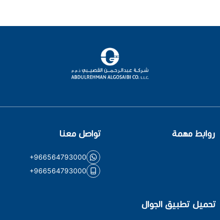
روابط مهمة
تواصل معنا
+966564793000
+966564793000
تحميل تطبيق الجوال