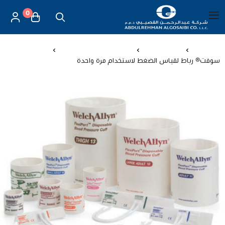
0
العربية
|
شركة عبد الرحمن القصيبي للتجارة العامة
القائمة الرئيسية
الرئيسية
اجهزة طبية
اجهزة المؤشرات الحيوية
سوفت® رباط لقياس الضغط لاستخدام مرة واحدة
العناية بالأم والطفل
الموازين
مستلزمات المساج
أجهزة قياس الحرارة
أجهزة إستنشاق البخار
لصقات