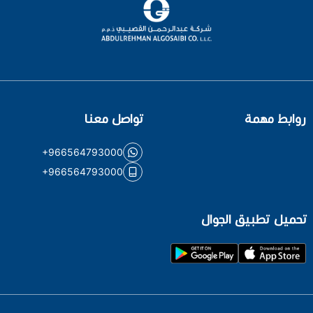
روابط مهمة
تواصل معنا
+966564793000
+966564793000
تحميل تطبيق الجوال