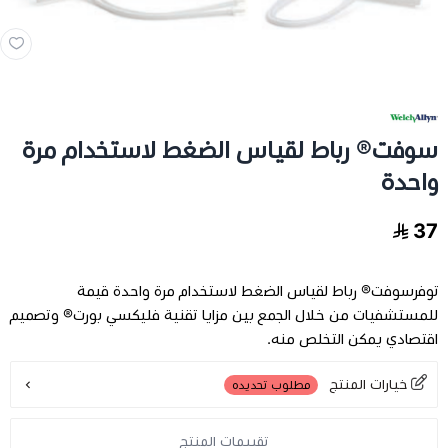
مخدات و اغطية
العناية بالشعر
سوفت® رباط لقياس الضغط لاستخدام مرة
العناية الصحية
واحدة
الفيتامينات والمكملات الغذاية
37
عرض الكل
اجهزة طبية
توفرسوفت® رباط لقياس الضغط لاستخدام مرة واحدة قيمة
للمستشفيات من خلال الجمع بين مزايا تقنية فليكسي بورت® وتصميم
عرض الكل
رعاية كبار السن
فيتامينات للاطفال
اقتصادي يمكن التخلص منه.
تخفيضات
عرض الكل
اجهزة طبية منزلية
فيتامينات للبالغين
خيارات المنتج
مطلوب تحديده
اسرة طبية
الحفاضات للكبار
تقييمات المنتج