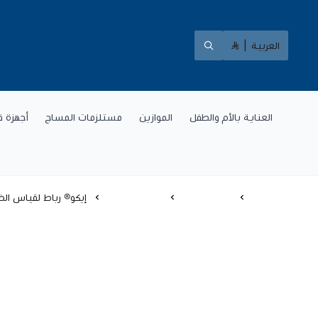
العربية
|
العناية بالأم والطفل
الموازين
مستلزمات المساج
أجهزة ق
الرئيسية
اجهزة طبية
اجهزة الضغط
إيكو® رباط لقياس ال