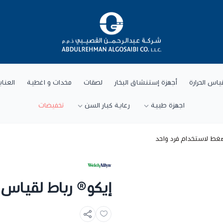
خيارات المنتج
شركة عبد الرحمن القصيبي للتجارة العام
*
SIZE
اختر
ياس الحرارة
أجهزة إستنشاق البخار
لصقات
مخدات و اغطية
العنا
اجهزة طبية
رعاية كبار السن
تخفيضات
ضغط لاستخدام فرد واحد
إيكو® رباط لقياس 