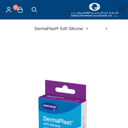
0
العربية
|
شركة عبد الرحمن القصيبي للتجارة العامة
القائمة الرئيسية
الرئيسية
لصقات
DermaPlast® Soft Silicone
العناية بالأم والطفل
الموازين
مستلزمات المساج
أجهزة قياس الحرارة
أجهزة إستنشاق البخار
لصقات