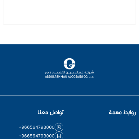
روابط مهمة
تواصل معنا
+966564793000
+966564793000