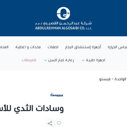
شركة عبد الرحمن القصيبي للتجارة العام
ياس الحرارة
أجهزة إستنشاق البخار
لصقات
مخدات و اغطية
العنا
اجهزة طبية
رعاية كبار السن
تخفيضات
الواحدة - فيستو
وسادات الثدي للأس