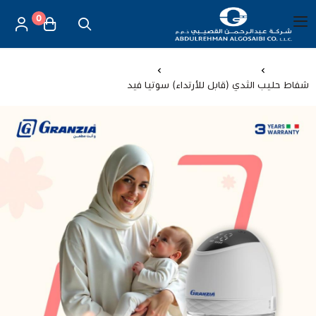
0
العربية
|
شركة عبد الرحمن القصيبي للتجارة العامة
القائمة الرئيسية
الرئيسية
العناية بالأم والطفل
شفاط حليب الثدي (قابل للأرتداء) سوتيا فيد
العناية بالأم والطفل
الموازين
مستلزمات المساج
أجهزة قياس الحرارة
أجهزة إستنشاق البخار
لصقات