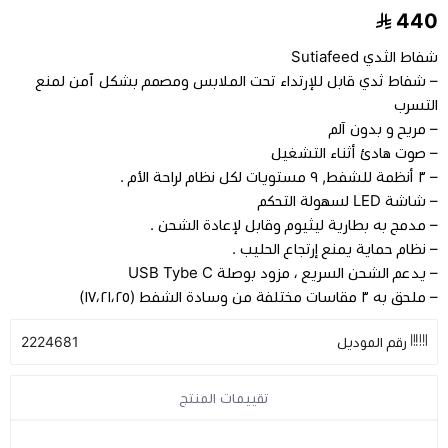
440
مراتب طبية
شفاط الثدي Sutiafeed
– شفاط ثدي قابل للإرتداء تحت الملابس ومصمم بشكل ٱمن لمنع
اجهزة السكر
التسرب
– مريح و بدون آلم
– صوت هادئ أثناء التشغيل
اجهزة الضغط
– ٣ أنظمة للشفط, ٩ مستويات لكل نظام لراحة الأم .
– شاشة LED لسهولة التحكم
اجهزة المؤشرات الحيوية
– مدمج به بطارية ليثيوم وقابل لإعادة الشحن .
– نظام حماية يمنع إرتجاع الحليب .
– يدعم الشحن السريع ، مزود بوصلة USB Tybe C
السماعات الطبية
– ملحق به ٣ مقاسات مختلفة من وسادة الشفط (١٧،٢١،٢٥)
الابر الطبية
رقم الموديل
2224681
تقييمات المنتج