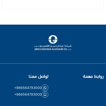
روابط مهمة
تواصل معنا
+966564793000
+966564793000