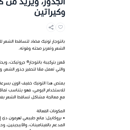
الجذور، ويزيد من ك
وكيراتين
بانتوجار تونيك مضاد لتساقط الشعر 
الشعر وتعزيز صحته وقوته.
مُعزز بتركيبة بانتوجار® جروتيكت، ويحت
والتي تعمل معًا لتحفيز جذور الشعر، 
يمتص هذا التونيك خفيف الوزن بسرعة د
للاستخدام اليومي، فهو يتناسب تمامً
مع معالجة مشاكل تساقط الشعر بفعا
المكونات الفعالة
• بروكابيل: مانع طبيعي لهرمون دي إ
المدعم بالفيتامينات، والأبيجينين، و