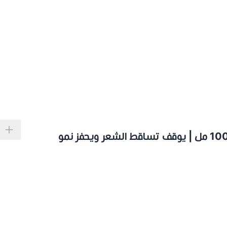
بانتوجار تونيك مضاد لتساقط الشعر للرجال - 100 مل | يوقف تساقط الشعر ويحفز نمو
روكابيل، كافيين وكيراتين