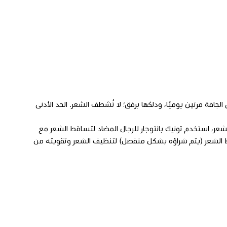
وة الرأس الجافة مرتين يوميًا، ودلكها برفق؛ لا تُشطف الشعر. الحد الأدنى
عر، استخدم تونيك بانتوجار للرجال المضاد لتساقط الشعر مع
قط الشعر (يتم شراؤه بشكل منفصل) لتنظيف الشعر وتقويته من