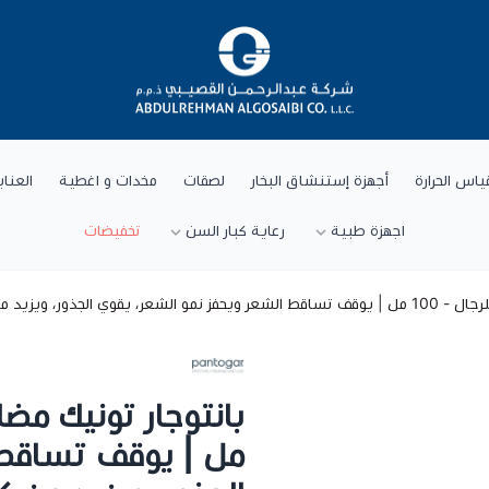
شركة عبد الرحمن القصيبي للتجارة العام
ياس الحرارة
أجهزة إستنشاق البخار
لصقات
مخدات و اغطية
العنا
اجهزة طبية
رعاية كبار السن
تخفيضات
بروكابيل، كافيين وكيراتين
مل | يوقف تساقط 