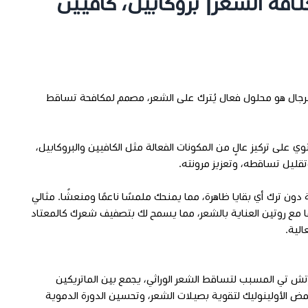
ثافة الشعر| بروكابيل، كافيين
للرجال هو محلول فعال يُترك على الشعر، مصمم لمكافحة تساقط
وي على تركيز عالٍ من المكونات الفعالة مثل الكافيين والبروكابيل،
وتقليل تساقطه، وتعزيز مرونته.
ون ترك أي بقايا ظاهرة، مما يمنحك ملمسًا ناعمًا ومنعشًا. مثالي
ا مع روتين العناية بالشعر، مما يسمح لك بتصفيف شعرك كالمعتاد
لية.
تش تي المسبب لتساقط الشعر الوراثي، يجمع بين الماتريكين
حمض الأولينوليك لتقوية بصيلات الشعر، وتحسين الدورة الدموية