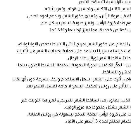
سباب الرئيسية لتساقط الشعر.
لشعر لتقليل التكسر، وتحسين قوته، وتعزيز ثباته.
قيقة في فروة الرأس، ويُغذي جذور الشعر، ويدعم نموه الصحي.
عم صحة فروة الرأس، ويُعزز حيوية الشعر بشكل عام.
س بخصائص مُجددة، مما يُعزز ترطيبها وتغذيتها.
 للدفاع عن جذور الشعر بمزيج ثلاثي النشاط (حمض الأولينوليك،
ي تمت دراسته سريريًا يساعد على حماية بصيلات الشعر من تأثيرات
بتساقط الشعر الوراثي عند الرجال.
 - يُحفّز الكافيين الدورة الدموية الدقيقة لتنشيط الجذور، بينما
لتكسّر والتساقط.
صاص، تُترك على الشعر- سهل الاستخدام ويجف بسرعة دون أي بقايا
 التأثير على روتين تصفيف الشعر؛ لا حاجة لغسل الشعر بعد
ل الذين يعانون من تساقط الشعر التدريجي، يُعزز هذا التونيك غير
ة الشعر بشكل ملحوظ مع مرور الوقت.
بيق صباحي ومسائي – 6–7 بخات على فروة الرأس الجافة تندمج بسهولة في روتين العناية.
لمدة 3 أشهر على الأقل.