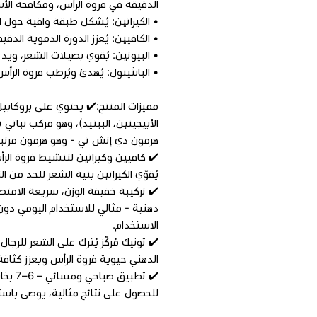
الدقيقة في فروة الرأس، ومكافحة الأ
• الكيراتين: يُشكل طبقة واقية حول ا
• الكافيين: يُعزز الدورة الدموية الد
• البيوتين: يُقوي بصيلات الشعر، ويد
• البانثينول: يُهدئ ويُرطب فروة الرأ
مميزات المنتج:✔️ يحتوي على بروكابيل
الأبيجينين، الببتيد)، وهو مركب نبات
هرمون دي إتش تي - وهو هرمون مرتبط 
✔️ كافيين وكيراتين لتنشيط فروة الرأس
يُقوّي الكيراتين بنية الشعر للحد من ا
✔️ تركيبة خفيفة الوزن، سريعة الامت
دهنية - مثالي للاستخدام اليومي دون
الاستخدام.
✔️ تونيك مُركّز يُترك على الشعر للرجا
الدهني حيوية فروة الرأس ويعزز كثاف
✔️ تط
للحصول على نتائج مثالية، يوصى باستخدام المنتج 