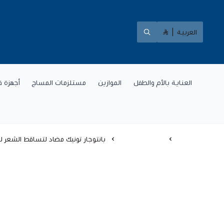
العربية
|
العناية بالأم والطفل
الموازين
مستلزمات المساج
أجهزة ق
الرئيسية
العناية بالشعر
بانتوجار تونيك مضاد لتساقط الشعر للرجال - 100 مل | يوقف تساقط الشعر ويحفز نمو الشعر، يقوي الجذور، ويزيد من كثافة الشعر| 