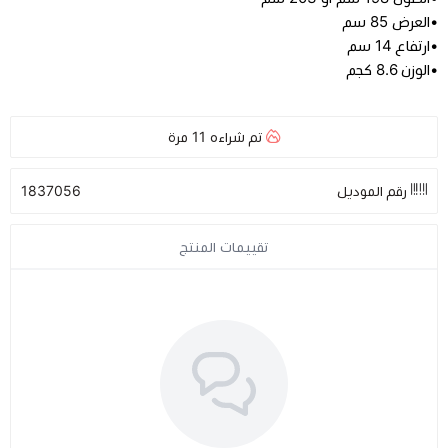
•العرض 85 سم
•ارتفاع 14 سم
مراتب طبية
•الوزن 8.6 كجم
اجهزة السكر
تم شراءه
11
مرة
اجهزة الضغط
رقم الموديل
1837056
اجهزة المؤشرات الحيوية
تقييمات المنتج
السماعات الطبية
الابر الطبية