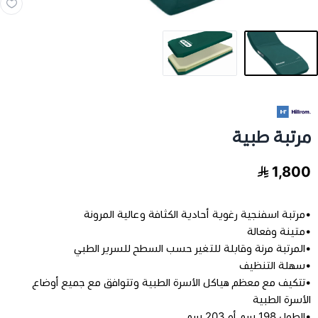
مخدات و اغطية
العناية بالشعر
العناية الصحية
مرتبة طبية
الفيتامينات والمكملات الغذاية
1,800
عرض الكل
اجهزة طبية
•مرتبة اسفنجية رغوية أحادية الكثافة وعالية المرونة
عرض الكل
رعاية كبار السن
فيتامينات للاطفال
•متينة وفعالة
•المرتبة مرنة وقابلة للتغير حسب السطح للسرير الطبي
•سهلة التنظيف
تخفيضات
عرض الكل
اجهزة طبية منزلية
فيتامينات للبالغين
•تتكيف مع معظم هياكل الأسرة الطبية وتتوافق مع جميع أوضاع
الأسرة الطبية
اسرة طبية
الحفاضات للكبار
•الطول 198 سم أو 203 سم