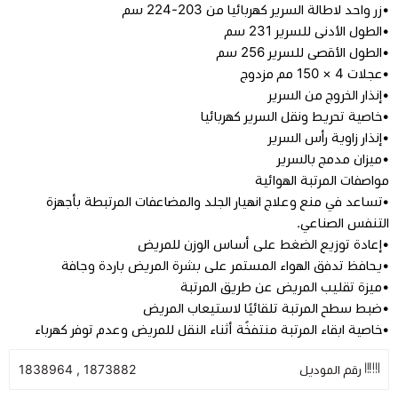
•زر واحد لاطالة السرير كهربائيا من 203-224 سم
•الطول الأدنى للسرير 231 سم
•الطول الأقصى للسرير 256 سم
•عجلات 4 × 150 مم مزدوج
•إنذار الخروج من السرير
•خاصية تحريط ونقل السرير كهربائيا
•إنذار زاوية رأس السرير
•ميزان مدمج بالسرير
مواصفات المرتبة الهوائية
•تساعد في منع وعلاج انهيار الجلد والمضاعفات المرتبطة بأجهزة
التنفس الصناعي.
•إعادة توزيع الضغط على أساس الوزن للمريض
•يحافظ تدفق الهواء المستمر على بشرة المريض باردة وجافة
•ميزة تقليب المريض عن طريق المرتبة
•ضبط سطح المرتبة تلقائيًا لاستيعاب المريض
•خاصية ابقاء المرتبة منتفخًة أثناء النقل للمريض وعدم توفر كهرباء
رقم الموديل
1873882 , 1838964