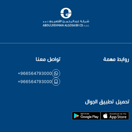
روابط مهمة
تواصل معنا
+966564793000
+966564793000
تحميل تطبيق الجوال