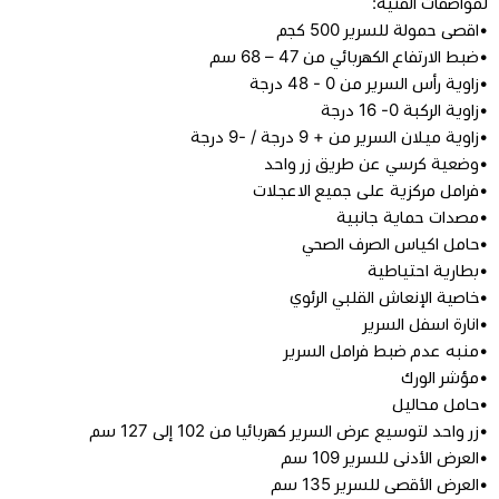
لمواصفات الفنية:
•اقصى حمولة للسرير 500 كجم
مراتب طبية
•ضبط الارتفاع الكهربائي من 47 – 68 سم
•زاوية رأس السرير من 0 - 48 درجة
•زاوية الركبة 0- 16 درجة
اجهزة السكر
•زاوية ميلان السرير من + 9 درجة / -9 درجة
•وضعية كرسي عن طريق زر واحد
اجهزة الضغط
•فرامل مركزية على جميع الاعجلات
•مصدات حماية جانبية
اجهزة المؤشرات الحيوية
•حامل اكياس الصرف الصحي
•بطارية احتياطية
•خاصية الإنعاش القلبي الرئوي
السماعات الطبية
•انارة اسفل السرير
•منبه عدم ضبط فرامل السرير
الابر الطبية
•مؤشر الورك
•حامل محاليل
•زر واحد لتوسيع عرض السرير كهربائيا من 102 إلى 127 سم
•العرض الأدنى للسرير 109 سم
•العرض الأقصى للسرير 135 سم