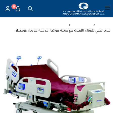
0
العربية
|
شركة عبد الرحمن القصيبي للتجارة العامة
القائمة الرئيسية
الرئيسية
اجهزة طبية
سرير طبي للاوزان الكبيرة مع مرتبة هوائية مدمجة موديل كومبيلا
العناية بالأم والطفل
الموازين
مستلزمات المساج
أجهزة قياس الحرارة
أجهزة إستنشاق البخار
لصقات