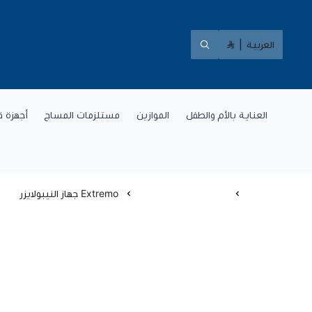
العربية
|
العناية بالأم والطفل
الموازين
مستلزمات المساج
أجهزة ق
الرئيسية
أجهزة إستنشاق البخار
Extremo جهاز النيبولايزر