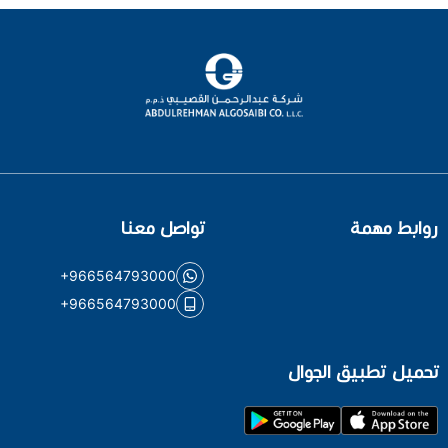
روابط مهمة
تواصل معنا
+966564793000
+966564793000
تحميل تطبيق الجوال