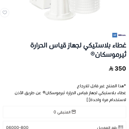
مخدات و اغطية
العناية بالشعر
غطاء بلاستيكي لجهاز قياس الحرارة
العناية الصحية
ثيرموسكان®
الفيتامينات والمكملات الغذاية
350
عرض الكل
اجهزة طبية
*هذا المنتج غير قابل للارجاع
غطاء بلاستيكي لجهاز قياس الحرارة ثيرموسكان® عن طريق الأذن
عرض الكل
رعاية كبار السن
فيتامينات للاطفال
لاستخدام مرة واحدة[:]
تخفيضات
عرض الكل
اجهزة طبية منزلية
فيتامينات للبالغين
المتبقي
0
اسرة طبية
الحفاضات للكبار
رقم الموديل
06000-800