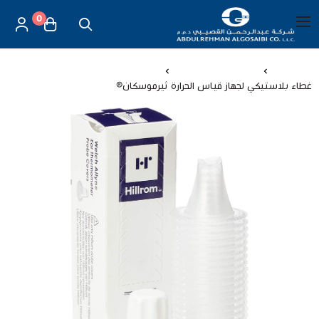
0
العربية
|
شركة عبد الرحمن القصيبي للتجارة العامة
القائمة الرئيسية
الرئيسية
أجهزة قياس الحرارة
غطاء بلاستيكي لجهاز قياس الحرارة ثيرموسكان®
العناية بالأم والطفل
الموازين
مستلزمات المساج
أجهزة قياس الحرارة
أجهزة إستنشاق البخار
لصقات