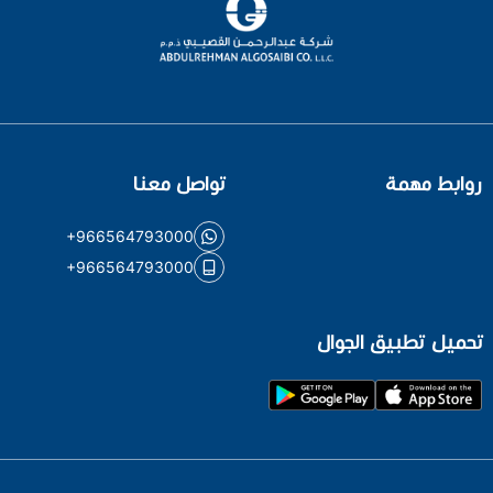
روابط مهمة
تواصل معنا
+966564793000
+966564793000
تحميل تطبيق الجوال