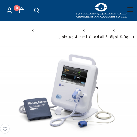
0
العربية
|
شركة عبد الرحمن القصيبي للتجارة العامة
القائمة الرئيسية
الرئيسية
اجهزة طبية
اجهزة المؤشرات الحيوية
سبوت® لمراقبة العلامات الحيوية مع حامل
العناية بالأم والطفل
الموازين
مستلزمات المساج
أجهزة قياس الحرارة
أجهزة إستنشاق البخار
لصقات