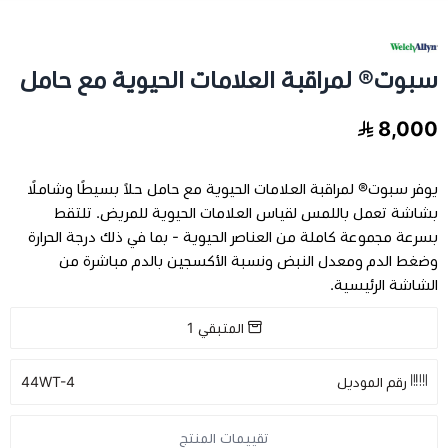
مخدات و اغطية
سبوت® لمراقبة العلامات الحيوية مع حامل
العناية بالشعر
8,000
العناية الصحية
يوفر سبوت® لمراقبة العلامات الحيوية مع حامل حلاً بسيطًا وشاملًا
الفيتامينات والمكملات الغذاية
بشاشة تعمل باللمس لقياس العلامات الحيوية للمريض. تلتقط
بسرعة مجموعة كاملة من العناصر الحيوية - بما في ذلك درجة الحرارة
وضغط الدم ومعدل النبض ونسبة الأكسجين بالدم مباشرة من
عرض الكل
اجهزة طبية
الشاشة الرئيسية.
عرض الكل
رعاية كبار السن
فيتامينات للاطفال
المتبقي
1
تخفيضات
عرض الكل
اجهزة طبية منزلية
فيتامينات للبالغين
رقم الموديل
44WT-4
اسرة طبية
الحفاضات للكبار
تقييمات المنتج