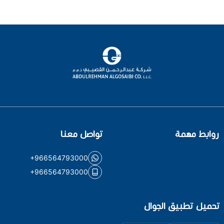
روابط مهمة
تواصل معنا
+966564793000
+966564793000
تحميل تطبيق الجوال