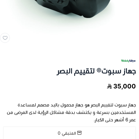
مخدات و اغطية
العناية بالشعر
العناية الصحية
الفيتامينات والمكملات الغذاية
جهاز سبوت® لتقييم البصر
عرض الكل
اجهزة طبية
35,000
عرض الكل
رعاية كبار السن
فيتامينات للاطفال
جهاز سبوت لتقييم البصر هو جهاز محمول باليد مصمم لمساعدة
المستخدمين بسرعة و يكتشف بدقة مشاكل الرؤية لدى المرضى من
تخفيضات
عرض الكل
اجهزة طبية منزلية
فيتامينات للبالغين
عمر 6 أشهر حتى الكبار.
المتبقي
0
اسرة طبية
الحفاضات للكبار