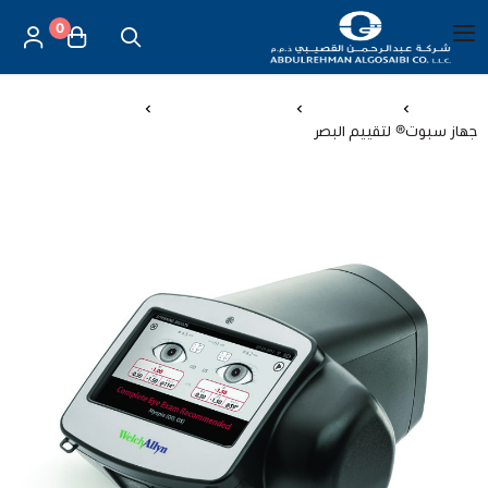
0
العربية
|
شركة عبد الرحمن القصيبي للتجارة العامة
القائمة الرئيسية
الرئيسية
اجهزة طبية
اجهزة طبية منزلية
جهاز سبوت® لتقييم البصر
العناية بالأم والطفل
الموازين
مستلزمات المساج
أجهزة قياس الحرارة
أجهزة إستنشاق البخار
لصقات