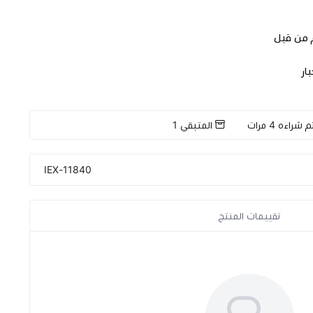
 من قبل
ار
م شراءه
4
مرات
المتبقي
1
11840-IEX
تقييمات المنتج