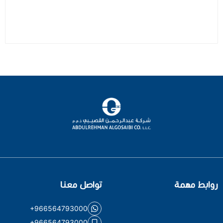
روابط مهمة
تواصل معنا
+966564793000
+966564793000