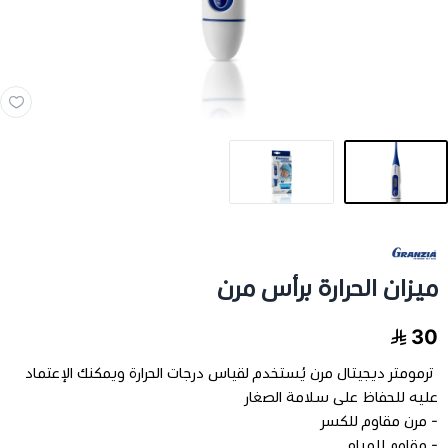
مخدات و اغطية
العناية بالشعر
العناية الصحية
الفيتامينات والمكملات الغذاية
عرض الكل
اجهزة طبية
ميزان الحرارة برأس مرن
عرض الكل
رعاية كبار السن
فيتامينات للاطفال
30
ترمومتر ديجيتال مرن يُستخدم لقياس درجات الحرارة ويمكنك الإعتماد
تخفيضات
عرض الكل
اجهزة طبية منزلية
فيتامينات للبالغين
عليه للحفاظ على سلامة الصغار
- مرن مقاوم للكسر
اسرة طبية
الحفاضات للكبار
- مقاوم للمياه