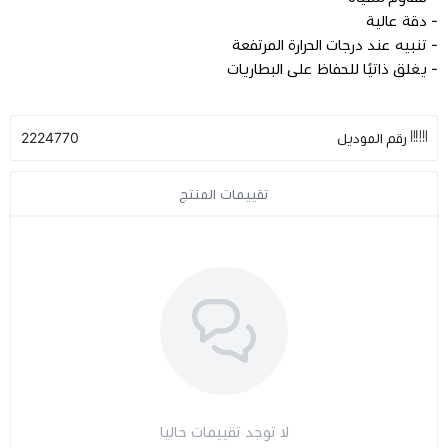
- دقة عالية
- تنبيه عند درجات الحرارة المرتفعة
مراتب طبية
- يغلق ذاتيًا للحفاظ على البطاريات
اجهزة السكر
رقم الموديل
2224770
اجهزة الضغط
تقييمات المنتج
اجهزة المؤشرات الحيوية
السماعات الطبية
الابر الطبية
لا توجد تقييمات حاليا