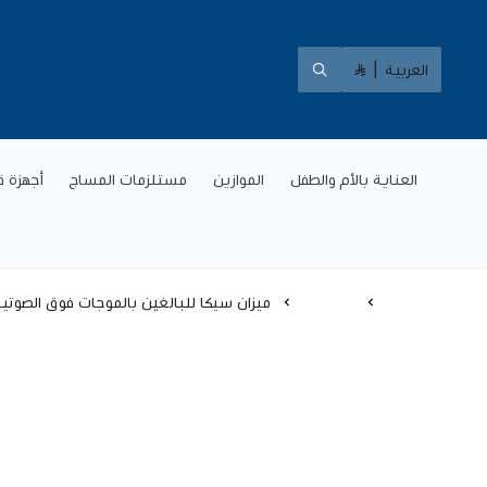
العربية
|
العناية بالأم والطفل
الموازين
مستلزمات المساج
أجهزة ق
الرئيسية
الموازين
ميزان سيكا للبالغين بالموجات فوق الصوتية ca286