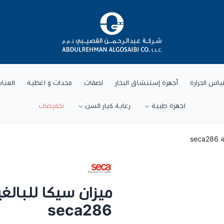
شركة عبد الرحمن القصيبي للتجارة العام
ياس الحرارة
أجهزة إستنشاق البخار
لصقات
مخدات و اغطية
العنا
اجهزة طبية
رعاية كبار السن
تخفيضات
se
ميزان سيكا للبالغ
seca286