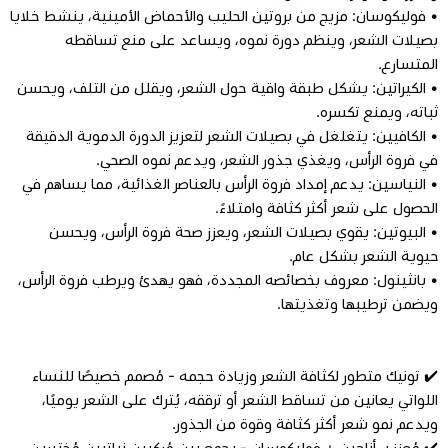
• فوليكوسان: مزيج من بروتين الحليب والأحماض الأمينية، ينشط خلايا
بصيلات الشعر، وينظم دورة نموه، ويساعد على منع تساقطه
المتسارع.
• الكيراتين: يشكل طبقة واقية حول الشعر، ويقلل من التلف، ويحسن
ثباته، ويمنع تكسره.
• الكافيين: يتغلغل في بصيلات الشعر لتعزيز الدورة الدموية الدقيقة
في فروة الرأس، ويغذي جذور الشعر، ويدعم نموه الصحي.
• النياسين: يدعم إمداد فروة الرأس بالعناصر الغذائية، مما يساهم في
الحصول على شعر أكثر كثافة وامتلاءً.
• البيوتين: يقوي بصيلات الشعر، ويعزز صحة فروة الرأس، ويحسن
حيوية الشعر بشكل عام.
• بانثينول: معروف بخصائصه المجددة، فهو يهدئ ويرطب فروة الرأس،
ويضمن ترطيبها وتغذيتها.
✔️ تونيك متطور لكثافة الشعر وزيادة حجمه - مُصمم خصيصًا للنساء
اللواتي يعانين من تساقط الشعر أو ترققه، يُترك على الشعر يوميًا،
ويدعم نمو شعر أكثر كثافة وقوة من الجذور.
✔️ مُعزز بـ أناجين + فوليكوسان - يجمع بين مُركبين نباتيين مُختبرين