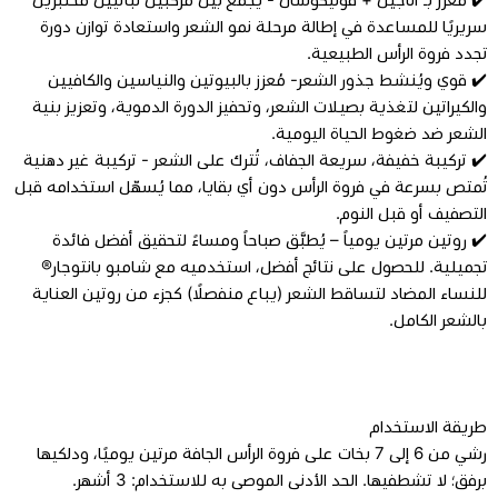
سريريًا للمساعدة في إطالة مرحلة نمو الشعر واستعادة توازن دورة
تجدد فروة الرأس الطبيعية.
✔️ قوي ويُنشط جذور الشعر- مُعزز بالبيوتين والنياسين والكافيين
والكيراتين لتغذية بصيلات الشعر، وتحفيز الدورة الدموية، وتعزيز بنية
الشعر ضد ضغوط الحياة اليومية.
✔️ تركيبة خفيفة، سريعة الجفاف، تُترك على الشعر - تركيبة غير دهنية
تُمتص بسرعة في فروة الرأس دون أي بقايا، مما يُسهّل استخدامه قبل
التصفيف أو قبل النوم.
✔️ روتين مرتين يومياً – يُطبَّق صباحاً ومساءً لتحقيق أفضل فائدة
تجميلية. للحصول على نتائج أفضل، استخدميه مع شامبو بانتوجار®
للنساء المضاد لتساقط الشعر (يباع منفصلًا) كجزء من روتين العناية
بالشعر الكامل.
طريقة الاستخدام
رشي من 6 إلى 7 بخات على فروة الرأس الجافة مرتين يوميًا، ودلكيها
برفق؛ لا تشطفيها. الحد الأدنى الموصى به للاستخدام: 3 أشهر.