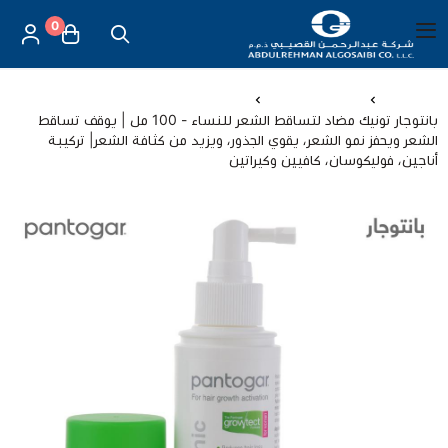
0
العربية
|
شركة عبد الرحمن القصيبي للتجارة العامة
القائمة الرئيسية
الرئيسية
العناية بالشعر
بانتوجار تونيك مضاد لتساقط الشعر للنساء - 100 مل | يوقف تساقط
الشعر ويحفز نمو الشعر، يقوي الجذور، ويزيد من كثافة الشعر| تركيبة
العناية بالأم والطفل
أناجين، فوليكوسان، كافيين وكيراتين
الموازين
مستلزمات المساج
أجهزة قياس الحرارة
أجهزة إستنشاق البخار
لصقات