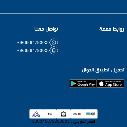
روابط مهمة
تواصل معنا
+966564793000
+966564793000
تحميل تطبيق الجوال
الرقم الضريبي : 300045672800003