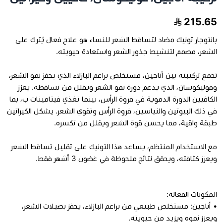
215.65
مراتب طبية
بانتوجار تونيك مضاد لتساقط الشعر للنساء هو علاج فعال يُترك على
اجهزة السكر
الشعر، مصمم لتنشيط جذور الشعر واستعادة حيويته.
تجمع تركيبته بين أناجين، مستخلص براعم البازلاء الذي يحفز نمو الشعر،
اجهزة الضغط
وفوليكوسان، الذي يدعم دورة نمو الشعر ويقلل من تساقطه. يعزز
الكافيين الدورة الدموية في فروة الرأس، بينما تغذي فيتامينات ب، بما
اجهزة المؤشرات الحيوية
في ذلك البيوتين والنياسين، فروة الرأس وتقوي الشعر. يشكل الكيراتين
طبقة واقية، مما يحسن قوة الشعر ويقلل من تكسره.
السماعات الطبية
مع الاستخدام المنتظم، يساعد هذا التونيك على تقليل تساقط الشعر
ويعزز كثافته، ويحقق نتائج ملحوظة في غضون 3 أشهر فقط.
الابر الطبية
المكونات الفعالة:
• أناجين: مستخلص طبيعي من براعم البازلاء، يحفز بصيلات الشعر،
ويعزز نموه ويزيد من حيويته.