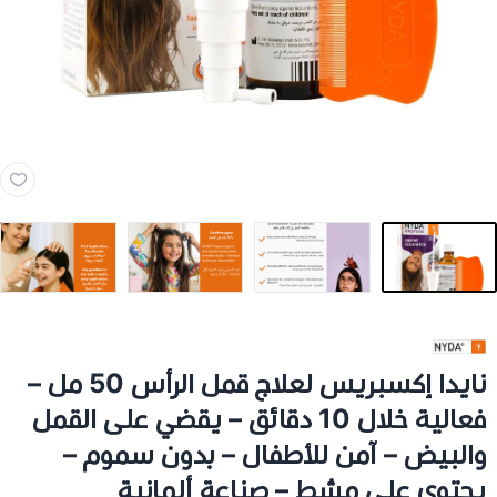
مخدات و اغطية
العناية بالشعر
العناية الصحية
الفيتامينات والمكملات الغذاية
عرض الكل
اجهزة طبية
عرض الكل
رعاية كبار السن
فيتامينات للاطفال
نايدا إكسبريس لعلاج قمل الرأس 50 مل –
فعالية خلال 10 دقائق – يقضي على القمل
تخفيضات
عرض الكل
اجهزة طبية منزلية
فيتامينات للبالغين
والبيض – آمن للأطفال – بدون سموم –
يحتوي على مشط – صناعة ألمانية
اسرة طبية
الحفاضات للكبار