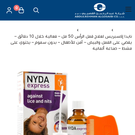
0
العربية
|
شركة عبد الرحمن القصيبي للتجارة العامة
القائمة الرئيسية
الرئيسية
العناية الصحية
نايدا إكسبريس لعلاج قمل الرأس 50 مل – فعالية خلال 10 دقائق –
يقضي على القمل والبيض – آمن للأطفال – بدون سموم – يحتوي على
العناية بالأم والطفل
مشط – صناعة ألمانية
الموازين
مستلزمات المساج
أجهزة قياس الحرارة
أجهزة إستنشاق البخار
لصقات