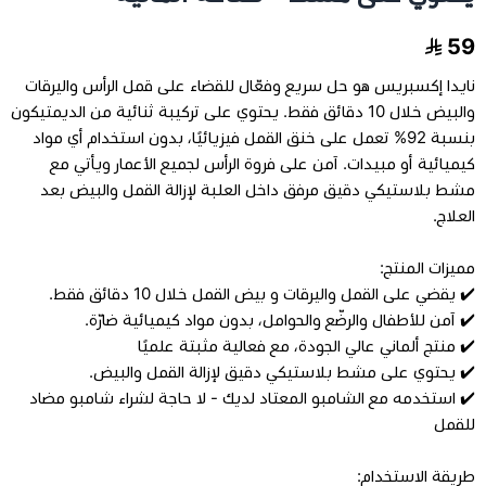
59
مراتب طبية
نايدا إكسبريس هو حل سريع وفعّال للقضاء على قمل الرأس واليرقات
والبيض خلال 10 دقائق فقط. يحتوي على تركيبة ثنائية من الديمتيكون
اجهزة السكر
بنسبة 92% تعمل على خنق القمل فيزيائيًا، بدون استخدام أي مواد
كيميائية أو مبيدات. آمن على فروة الرأس لجميع الأعمار ويأتي مع
اجهزة الضغط
مشط بلاستيكي دقيق مرفق داخل العلبة لإزالة القمل والبيض بعد
العلاج.
اجهزة المؤشرات الحيوية
مميزات المنتج:
✔️ يقضي على القمل واليرقات و بيض القمل خلال 10 دقائق فقط.
السماعات الطبية
✔️ آمن للأطفال والرضّع والحوامل، بدون مواد كيميائية ضارّة.
✔️ منتج ألماني عالي الجودة، مع فعالية مثبتة علميًا
الابر الطبية
✔️ يحتوي على مشط بلاستيكي دقيق لإزالة القمل والبيض.
✔️ استخدمه مع الشامبو المعتاد لديك - لا حاجة لشراء شامبو مضاد
للقمل
طريقة الاستخدام: