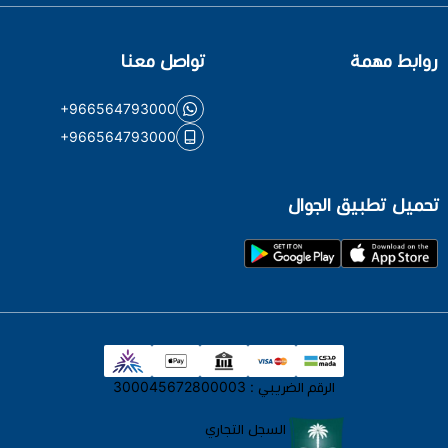
روابط مهمة
تواصل معنا
+966564793000
+966564793000
تحميل تطبيق الجوال
الرقم الضريبي : 300045672800003
السجل التجاري