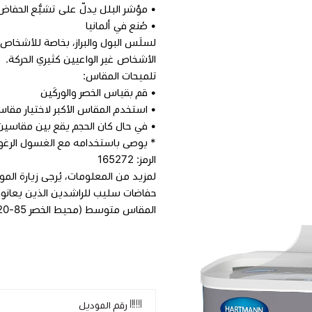
• مؤشر البلل يدلّ على تشبُّع الحفاض
• صُنع في ألمانيا
لسلَس البول والبراز، بخاصة للأشخاص 
الأشخاص غير الواعيين كثيري الحركة.
تلميحات المقاس:
• قم بقياس الخصر والوركَين
• استخدم المقاس الأكبر لاختيار مقاس
• في حال كان الحجم يقع بين مقاسين، 
* يوصى باستخدامه مع الغسول الرغوي MoliCare® Skin للحصول على بشرة أكث
الرمز: 165272
لمزيد من المعلومات، يُرجى زيارة الموقع: artmann.info
حفاضات سليب للراشدين الذين يعانون
المقاس متوسط (محيط الخصر 85‏-120 سم)
rs
skin products
adult incontinence
sanitary
MoliCare
Incontinence Slip
رقم الموديل