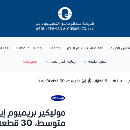
شركة عبد الرحمن القصيبي للتجارة العام
ياس الحرارة
أجهزة إستنشاق البخار
لصقات
مخدات و اغطية
العنا
اجهزة طبية
رعاية كبار السن
تخفيضات
ات (أزرق) متوسط، 30 قطعة/حزمة
متوسط، 30 قطعة/حزمة