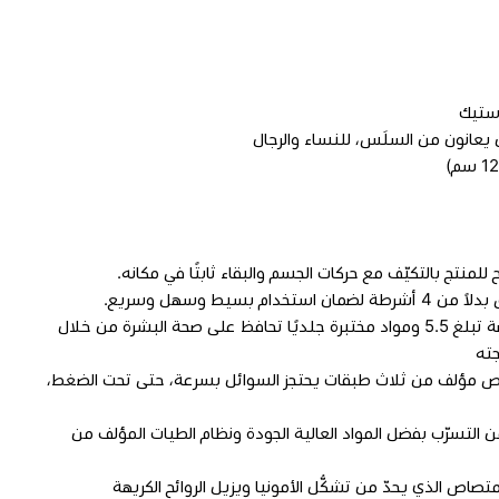
استيك
يعانون من السلَس، للنساء والرجال
منتج بالتكيّف مع حركات الجسم والبقاء ثابتًا في مكانه.
 بسيط وسهل وسريع.
•حماية فعالة للبشرة مع درجة حموضة تبلغ 5.5 ومواد مختبرة جلديًا تحافظ على صحة البشرة من خلال
جته
اص مؤلف من ثلاث طبقات يحتجز السوائل بسرعة، حتى تحت الضغط،
التسرّب بفضل المواد العالية الجودة ونظام الطيات المؤلف من
متصاص الذي يحدّ من تشكُّل الأمونيا ويزيل الروائح الكريهة