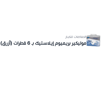
الحفاضات للكبار
موليكير بريميوم إيلاستيك بـ 6 قطرات (أزرق) متوسط، 30 قطعة/حزمة