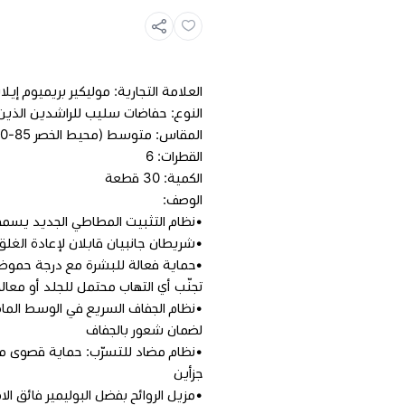
العلامة التجارية: موليكير بريميوم إيل
النوع: حفاضات سليب للراشدين الذين 
المقاس: متوسط (محيط الخصر 85‏-120 سم)
القطرات: 6
الكمية: 30 قطعة
الوصف:
•نظام التثبيت المطاطي الجديد يسمح لل
•شريطان جانبيان قابلان لإعادة الغلق بدلاً من 4 أشرطة لضمان استخدام
تجنّب أي التهاب محتمل للجلد أو معال
•نظام الجفاف السريع في الوسط الم
لضمان شعور بالجفاف
•نظام مضاد للتسرّب: حماية قصوى من 
جزأين
•مزيل الروائح بفضل البوليمير فائق الا