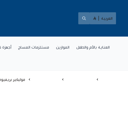
العربية
|
العناية بالأم والطفل
الموازين
مستلزمات المساج
أجهزة ق
الرئيسية
رعاية كبار السن
الحفاضات للكبار
موليكير بريميوم إيلاستيك بـ 6 قطر