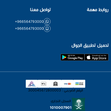
روابط مهمة
تواصل معنا
+966564793000
+966564793000
تحميل تطبيق الجوال
الرقم الضريبي : 300045672800003
السجل التجاري
1010007901