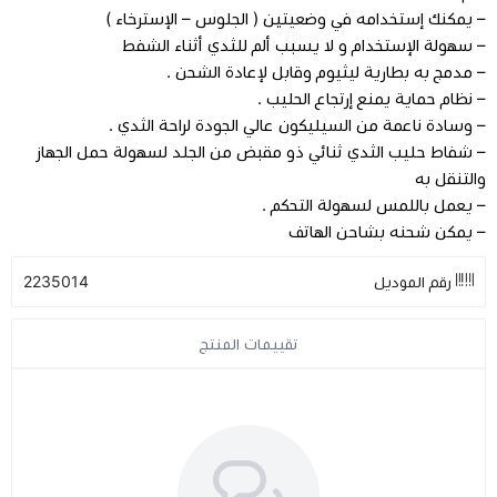
– يمكنك إستخدامه في وضعيتين ( الجلوس – الإسترخاء )
– سهولة الإستخدام و لا يسبب ألم للثدي أثناء الشفط
مراتب طبية
– مدمج به بطارية ليثيوم وقابل لإعادة الشحن .
– نظام حماية يمنع إرتجاع الحليب .
اجهزة السكر
– وسادة ناعمة من السيليكون عالي الجودة لراحة الثدي .
– شفاط حليب الثدي ثنائي ذو مقبض من الجلد لسهولة حمل الجهاز
والتنقل به
اجهزة الضغط
– يعمل باللمس لسهولة التحكم .
– يمكن شحنه بشاحن الهاتف
اجهزة المؤشرات الحيوية
رقم الموديل
2235014
السماعات الطبية
تقييمات المنتج
الابر الطبية