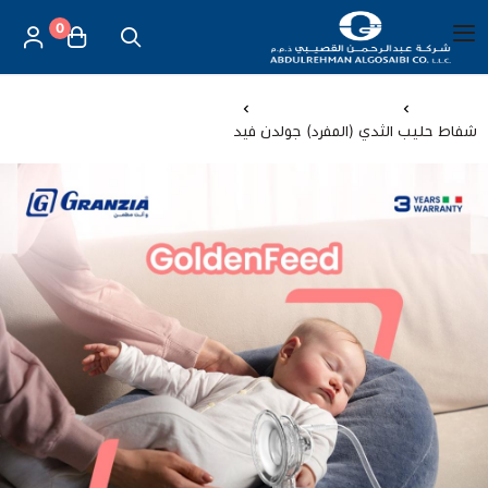
0
العربية
|
شركة عبد الرحمن القصيبي للتجارة العامة
القائمة الرئيسية
الرئيسية
العناية بالأم والطفل
شفاط حليب الثدي (المفرد) جولدن فيد
العناية بالأم والطفل
الموازين
مستلزمات المساج
أجهزة قياس الحرارة
أجهزة إستنشاق البخار
لصقات