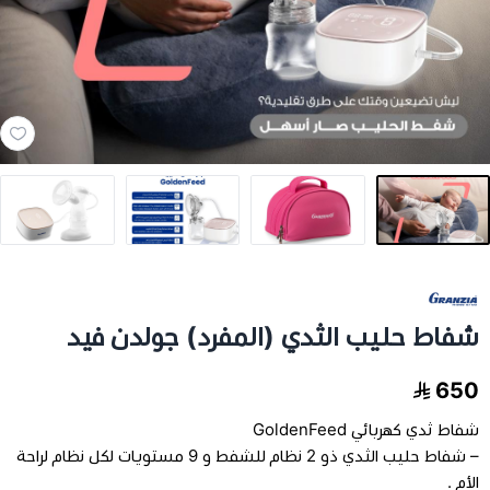
مخدات و اغطية
العناية بالشعر
العناية الصحية
الفيتامينات والمكملات الغذاية
عرض الكل
اجهزة طبية
شفاط حليب الثدي (المفرد) جولدن فيد
عرض الكل
رعاية كبار السن
فيتامينات للاطفال
650
تخفيضات
عرض الكل
اجهزة طبية منزلية
فيتامينات للبالغين
شفاط ثدي كهربائي GoldenFeed
– شفاط حليب الثدي ذو 2 نظام للشفط و 9 مستويات لكل نظام لراحة
اسرة طبية
الحفاضات للكبار
الأم .