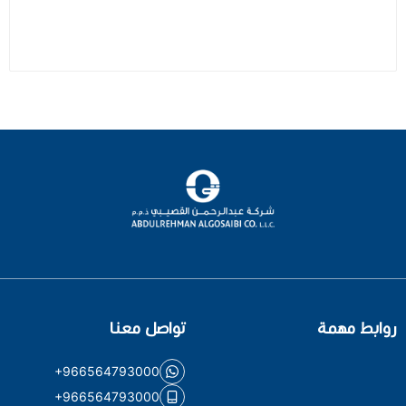
روابط مهمة
تواصل معنا
+966564793000
+966564793000