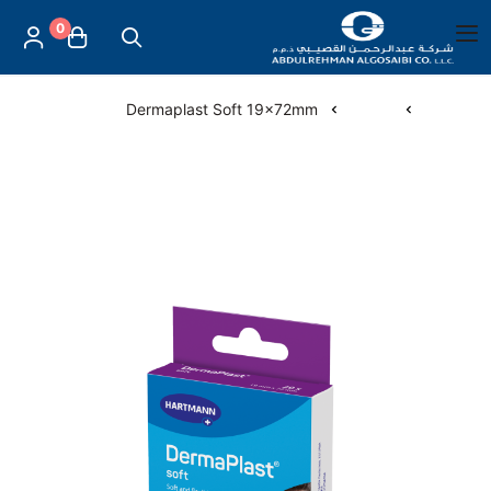
0
العربية
|
شركة عبد الرحمن القصيبي للتجارة العامة
القائمة الرئيسية
الرئيسية
لصقات
Dermaplast Soft 19x72mm
العناية بالأم والطفل
الموازين
مستلزمات المساج
أجهزة قياس الحرارة
أجهزة إستنشاق البخار
لصقات