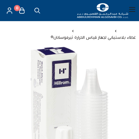
0
العربية
|
شركة عبد الرحمن القصيبي للتجارة العامة
القائمة الرئيسية
الرئيسية
أجهزة قياس الحرارة
غطاء بلاستيكي لجهاز قياس الحرارة ثيرموسكان®
العناية بالأم والطفل
الموازين
مستلزمات المساج
أجهزة قياس الحرارة
أجهزة إستنشاق البخار
لصقات