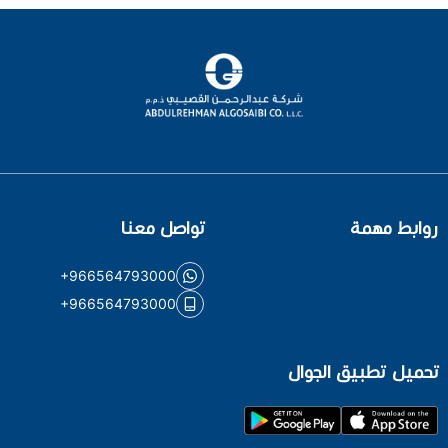
روابط مهمة
تواصل معنا
+966564793000
+966564793000
تحميل تطبيق الجوال