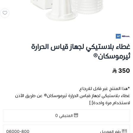
مخدات و اغطية
العناية بالشعر
غطاء بلاستيكي لجهاز قياس الحرارة
العناية الصحية
ثيرموسكان®
الفيتامينات والمكملات الغذاية
350
عرض الكل
اجهزة طبية
*هذا المنتج غير قابل للارجاع
غطاء بلاستيكي لجهاز قياس الحرارة ثيرموسكان® عن طريق الأذن
عرض الكل
رعاية كبار السن
فيتامينات للاطفال
لاستخدام مرة واحدة[:]
تخفيضات
عرض الكل
اجهزة طبية منزلية
فيتامينات للبالغين
المتبقي
0
اسرة طبية
الحفاضات للكبار
رقم الموديل
06000-800