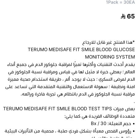
1Pack = 30EA
مراتب طبية
65
اجهزة السكر
*هذا المنتج غير قابل للارجاع
TERUMO MEDISAFE FIT SMILE BLOOD GLUCOSE
اجهزة الضغط
MONITORING SYSTEM
يقدم أحدث التقنيات وأكثرها تميزًا لمراقبة جلوكوز الدم في جميع أنحاء
اجهزة المؤشرات الحيوية
العالم ؛ يعطي خبرة لا مثيل لها في قياس ومراقبة نسبة الجلوكوز في
الدم لمرضى السكري ؛ حيث لا يوجد ألم ، طريقة استخدام صحية مميزة
السماعات الطبية
امنة ونظيفة ؛ سهولة الاستعمال والتقنية المتقدمة التي تساعد على
مراقبة نسبة الجلوكوز في الدم بانتظام هي تجربة فاخرة ورائعه.
.
الابر الطبية
بعض ميزات TERUMO MEDISAFE FIT SMILE BLOOD TEST TIPS
متعددة الوظائف الفريدة هي كما يلي:
• حجم التعبئة: Bx / 30
• رؤوس الفحص معبأة بشكل فردي صلبة ، محمية من التأثيرات البيئية