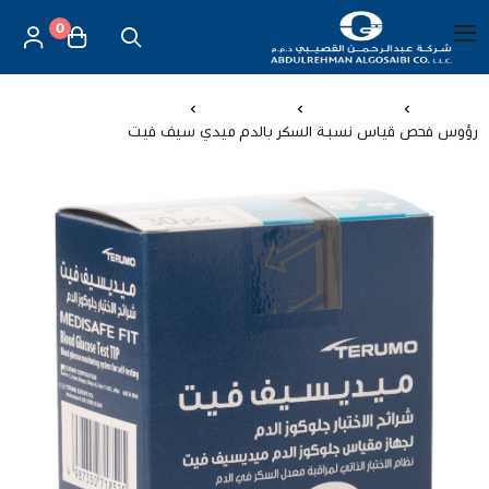
0
العربية
|
شركة عبد الرحمن القصيبي للتجارة العامة
القائمة الرئيسية
الرئيسية
اجهزة طبية
اجهزة السكر
رؤوس فحص قياس نسبة السكر بالدم ميدي سيف فيت
العناية بالأم والطفل
الموازين
مستلزمات المساج
أجهزة قياس الحرارة
أجهزة إستنشاق البخار
لصقات