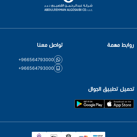
روابط مهمة
تواصل معنا
+966564793000
+966564793000
تحميل تطبيق الجوال