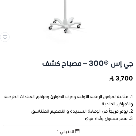
مخدات و اغطية
العناية بالشعر
العناية الصحية
جي إس ®300 – مصباح كشف
الفيتامينات والمكملات الغذاية
3,700
عرض الكل
اجهزة طبية
1. مثالية لمرافق الرعاية الأولية وغرف الطوارئ ومرافق العيادات الخارجية
عرض الكل
رعاية كبار السن
فيتامينات للاطفال
والأمراض الجلدية.
2. يوفر مزيجاً من الإضاءة الشديدة و التصميم المتناسق
تخفيضات
عرض الكل
اجهزة طبية منزلية
فيتامينات للبالغين
3. سعر معقول وأداء قوي
المتبقي
1
اسرة طبية
الحفاضات للكبار