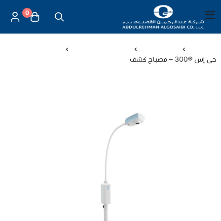
0
العربية
|
شركة عبد الرحمن القصيبي للتجارة العامة
القائمة الرئيسية
الرئيسية
اجهزة طبية
اجهزة طبية منزلية
جي إس ®300 – مصباح كشف
العناية بالأم والطفل
الموازين
مستلزمات المساج
أجهزة قياس الحرارة
أجهزة إستنشاق البخار
لصقات