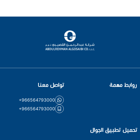
روابط مهمة
تواصل معنا
+966564793000
+966564793000
تحميل تطبيق الجوال