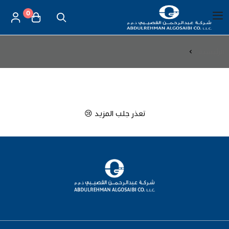
0
العربية
|
شركة عبد الرحمن القصيبي للتجارة العامة
القائمة الرئيسية
الرئيسية
الموازين
الموازين
العناية بالأم والطفل
الموازين
تعذر جلب المزيد 😢
مستلزمات المساج
أجهزة قياس الحرارة
أجهزة إستنشاق البخار
لصقات