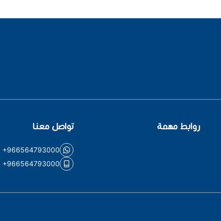
روابط مهمة
تواصل معنا
+966564793000
+966564793000