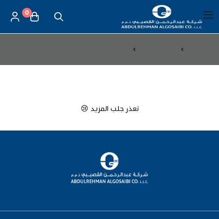
0
العربية
|
شركة عبد الرحمن القصيبي للتجارة العامة
القائمة الرئيسية
الرئيسية
اجهزة طبية
اجهزة الضغط
العناية بالأم والطفل
اجهزة طبية | اجهزة الضغط
الموازين
تعذر جلب المزيد 😢
مستلزمات المساج
أجهزة قياس الحرارة
أجهزة إستنشاق البخار
لصقات